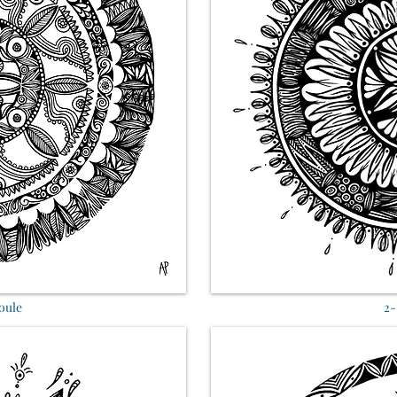
coule
2-