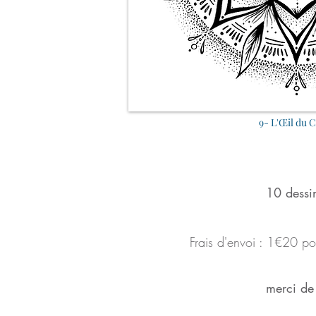
9- L'Œil du 
10 dessi
Frais d'envoi : 1
€
20
po
merci de 