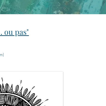
.. ou pas"
m)