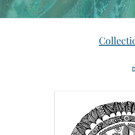
Collecti
D