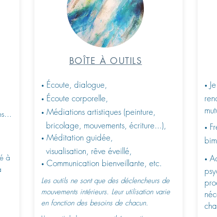
BOÎTE À OUTILS
Écoute, dialogue,
Je
•
•
Écoute corporelle,
ren
•
mut
Médiations artistiques (peinture,
s...
•
bricolage, mouvements, écriture...),
Fr
•
Méditation guidée,
bim
•
visualisation
, rêve éveillé,
té à
A
•
Communication bienveillante, etc.
•
à
psy
Les outils ne sont que des déclencheurs de
pro
mouvements intérieurs. Leur utilisation varie
néc
en fonction des besoins de chacun.
cha