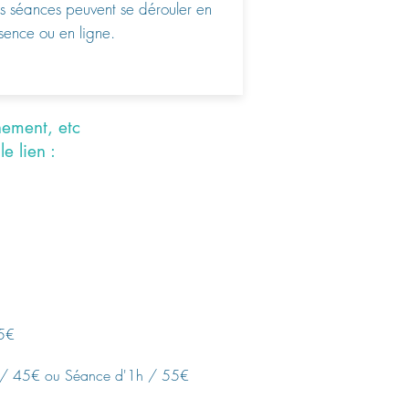
s séances peuvent se dérouler en
sence ou en ligne.
nement, etc
e lien :
5€
/ 45€ ou Séance d'1h / 55€