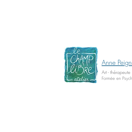
Anne Peign
Art - thérapeute
Formée en Psych