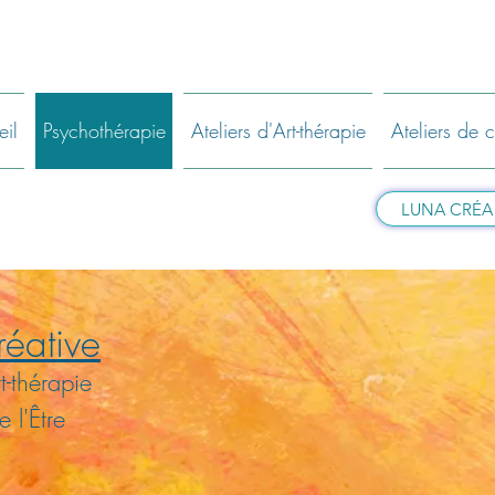
il
Psychothérapie
Ateliers d'Art-thérapie
Ateliers de c
LUNA CRÉA - 
réative
t-thérapie
l'Être