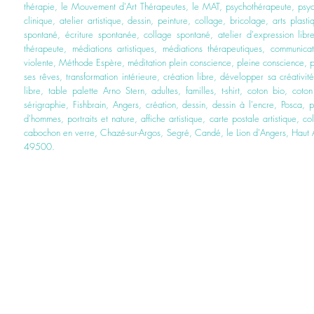
thérapie, le Mouvement d'Art Thérapeutes, le MAT, psychothérapeute, psyc
clinique, atelier artistique, dessin, peinture, collage, bricolage, arts plast
spontané, écriture spontanée, collage spontané, atelier d'expression libre
thérapeute, médiations artistiques, médiations thérapeutiques, communica
violente, Méthode Espère, méditation plein conscience, pleine conscience, pr
ses rêves, transformation intérieure, création libre, développer sa créativi
libre, table palette Arno Stern, adultes, familles, t
-shirt, coton bio, coto
sérigraphie, Fishbrain, Angers, création,
dessin, dessin à l'encre, Posca, p
d'hommes, portraits et nature, affiche artistique, carte postale artistique, 
cabochon en verre,
Chazé-sur-Argos, Segré, Candé, le Lion d'Angers, Haut 
49500.