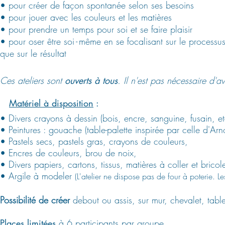
• pour créer de façon spontanée selon ses besoins
• pour jouer avec les couleurs et les matières
• pour prendre un temps pour soi et se faire plaisir
• pour oser être soi
-
même en se focalisant sur le pro
cessus
que sur le résultat
Ces ateliers sont
ouverts à tous
. Il n'est pas nécessaire d'a
Matériel à disposition
:
• Divers crayons à dessin (bois, encre, sanguine, fusain, et
• Peintures : gouache
(table-palette inspirée par celle d'Arn
• Pastels secs, pastels gras, crayons de couleurs,
• Encres de couleurs, brou de noix,
• Divers papiers, cartons, tissus, matières à coller et bricole
• Argile à modeler
(L'atelier ne dispose pas de four à poterie. L
Possibilité de créer
debout ou assis, sur mur, chevalet, table
Places limitées
à 6 participants par groupe